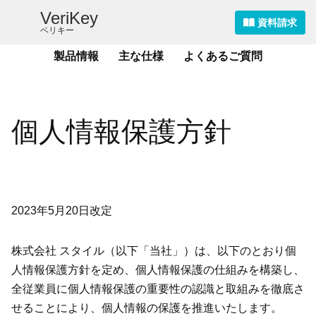
VeriKey
資料請求
ベリキー
コ
製品情報
主な仕様
よくあるご質問
ン
テ
ン
ツ
個人情報保護方針
へ
ス
キ
ッ
プ
2023年5月20日改定
株式会社 スタイル（以下「当社」）は、以下のとおり個
人情報保護方針を定め、個人情報保護の仕組みを構築し、
全従業員に個人情報保護の重要性の認識と取組みを徹底さ
せることにより、個人情報の保護を推進いたします。