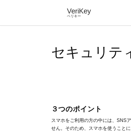
VeriKey
コ
ベリキー
ン
テ
ン
セキュリテ
ツ
へ
ス
キ
ッ
プ
３つのポイント
スマホをご利用の方の中には、SNS
せん。そのため、スマホを使うことに